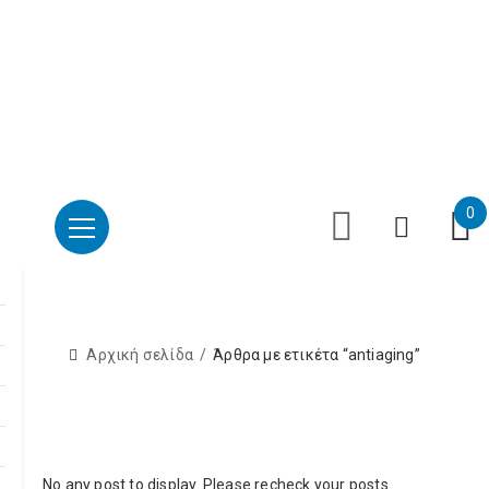
Επαύλεως 36, Χαϊδάρι, Τ.Κ.: 124 61
+30 210 59 10
165
+30 697 35 21 562
info@mesomed.gr
Facebook
Instagram
YouTube
0
Αρχική σελίδα
Άρθρα με ετικέτα “antiaging”
No any post to display. Please recheck your posts.