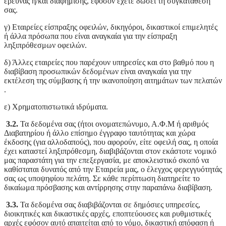
έρευνας ή/και διαφήμισης, εφόσον έχετε δώσει τη συγκατάθεσή
σας.
γ) Εταιρείες είσπραξης οφειλών, δικηγόροι, δικαστικοί επιμελητές
ή άλλα πρόσωπα που είναι αναγκαία για την είσπραξη
ληξιπρόθεσμων οφειλών.
δ) Άλλες εταιρείες που παρέχουν υπηρεσίες και στο βαθμό που η
διαβίβαση προσωπικών δεδομένων είναι αναγκαία για την
εκτέλεση της σύμβασης ή την ικανοποίηση αιτημάτων των πελατών
.
ε) Χρηματοπιστωτικά ιδρύματα.
3.2.
Τα δεδομένα σας (ήτοι ονοματεπώνυμο, Α.Φ.Μ ή αριθμός
Διαβατηρίου ή άλλο επίσημο έγγραφο ταυτότητας και χώρα
έκδοσης (για αλλοδαπούς), που αφορούν, είτε οφειλή σας, η οποία
έχει καταστεί ληξιπρόθεσμη, διαβιβάζονται στον εκάστοτε νομικό
μας παραστάτη για την επεξεργασία, με αποκλειστικό σκοπό να
καθίσταται δυνατός από την Εταιρεία μας, ο έλεγχος φερεγγυότητάς
σας ως υποψηφίου πελάτη. Σε κάθε περίπτωση διατηρείτε το
δικαίωμα πρόσβασης και αντίρρησης στην παραπάνω διαβίβαση.
3.3.
Τα δεδομένα σας διαβιβάζονται σε δημόσιες υπηρεσίες,
διοικητικές και δικαστικές αρχές, εποπτεύουσες και ρυθμιστικές
αρχές εφόσον αυτό απαιτείται από το νόμο, δικαστική απόφαση ή