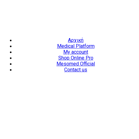
Επαύλεως 36, Χαϊδάρι, Τ.Κ.: 124 61
+30 210 59 10
165
+30 697 35 21 562
info@mesomed.gr
Facebook
Instagram
YouTube
Αρχική
Medical Platform
My account
Shop Online Pro
Mesomed Official
Contact us