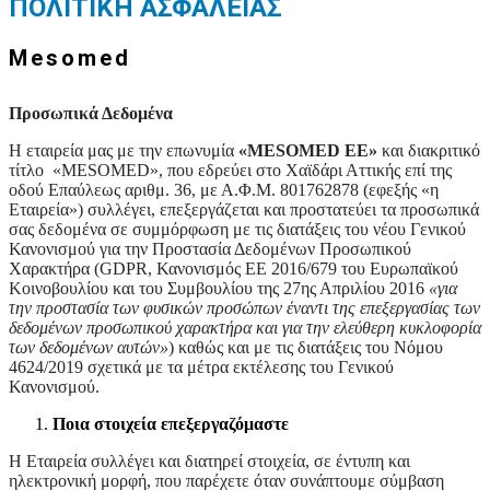
ΠΟΛΙΤΙΚΗ ΑΣΦΑΛΕΙΑΣ
Mesomed
Προσωπικά Δεδομένα
Η εταιρεία μας με την επωνυμία
«MESOMED EE»
και διακριτικό
τίτλο «MESOMED», που εδρεύει στο Χαϊδάρι Αττικής επί της
οδού Επαύλεως αριθμ. 36, με Α.Φ.Μ. 801762878 (εφεξής «η
Εταιρεία») συλλέγει, επεξεργάζεται και προστατεύει τα προσωπικά
σας δεδομένα σε συμμόρφωση με τις διατάξεις του νέου Γενικού
Κανονισμού για την Προστασία Δεδομένων Προσωπικού
Χαρακτήρα (GDPR, Κανονισμός ΕΕ 2016/679 του Ευρωπαϊκού
Κοινοβουλίου και του Συμβουλίου της 27ης Απριλίου 2016
«για
την προστασία των φυσικών προσώπων έναντι της επεξεργασίας των
δεδομένων προσωπικού χαρακτήρα και για την ελεύθερη κυκλοφορία
των δεδομένων αυτών»
) καθώς και με τις διατάξεις του Νόμου
4624/2019 σχετικά με τα μέτρα εκτέλεσης του Γενικού
Κανονισμού.
Ποια στοιχεία επεξεργαζόμαστε
Η Εταιρεία συλλέγει και διατηρεί στοιχεία, σε έντυπη και
ηλεκτρονική μορφή, που παρέχετε όταν συνάπτουμε σύμβαση