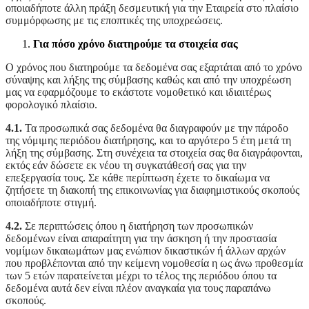
οποιαδήποτε άλλη πράξη δεσμευτική για την Εταιρεία στο πλαίσιο
συμμόρφωσης με τις εποπτικές της υποχρεώσεις.
Για πόσο χρόνο διατηρούμε τα στοιχεία σας
Ο χρόνος που διατηρούμε τα δεδομένα σας εξαρτάται από το χρόνο
σύναψης και λήξης της σύμβασης καθώς και από την υποχρέωση
μας να εφαρμόζουμε το εκάστοτε νομοθετικό και ιδιαιτέρως
φορολογικό πλαίσιο.
4.1.
Τα προσωπικά σας δεδομένα θα διαγραφούν με την πάροδο
της νόμιμης περιόδου διατήρησης, και το αργότερο 5 έτη μετά τη
λήξη της σύμβασης. Στη συνέχεια τα στοιχεία σας θα διαγράφονται,
εκτός εάν δώσετε εκ νέου τη συγκατάθεσή σας για την
επεξεργασία τους. Σε κάθε περίπτωση έχετε το δικαίωμα να
ζητήσετε τη διακοπή της επικοινωνίας για διαφημιστικούς σκοπούς
οποιαδήποτε στιγμή.
4.2.
Σε περιπτώσεις όπου η διατήρηση των προσωπικών
δεδομένων είναι απαραίτητη για την άσκηση ή την προστασία
νομίμων δικαιωμάτων μας ενώπιον δικαστικών ή άλλων αρχών
που προβλέπονται από την κείμενη νομοθεσία η ως άνω προθεσμία
των 5 ετών παρατείνεται μέχρι το τέλος της περιόδου όπου τα
δεδομένα αυτά δεν είναι πλέον αναγκαία για τους παραπάνω
σκοπούς.