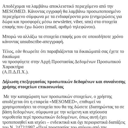
Αποδέχομαι να λαμβάνω αποκλειστικό περιεχόμενο από την
MESOMED. Κάνοντας εγγραφή θα λαμβάνω προσωποποιημένο
περιεχόμενο σύμφωνα με τα ενδιαφέροντα μου (ενημερώσεις για
δώρα και προσφορές μέσω newsletter, viber, sms) στα στοιχεία
επαφής που έχω δώσει (email, αριθμό τηλεφώνου).
Μπορώ να αλλάξω τα στοιχεία επαφής μου σε οποιοδήποτε χρόνο
κάνοντας unsubscribe-απεγγραφή.
Τέλος, εάν θεωρείτε ότι παραβιάζονται τα δικαιώματά σας έχετε το
δικαίωμα
να προσφύγετε στην Αρχή Προστασίας Δεδομένων Προσωπικού
Χαρακτήρα
(Α.Π.Δ.Π.Χ.).
Δήλωση επεξεργασίας προσωπικών δεδομένων και συναίνεσης
χρήσης στοιχείων επικοινωνίας
Με την καταχώριση των προσωπικών στοιχείων, ο χρήστης
αποδέχεται ότι η εταιρεία «MESOMED», επιθυμεί να
χρησιμοποιήσει τα στοιχεία που θα της δώσετε (διατηρώντας τα σε
βάση δεδομένων, σύμφωνα με την κείμενη και ισχύουσα
νομοθεσία περί προσωπικών δεδομένων, όπως αυτή έχει
τροποποιηθεί και ισχύει – ενδεικτικά και όχι περιοριστικά διατάξεις
του Ν. 2472/1997 «Περί προστασίας του ατόμου από την