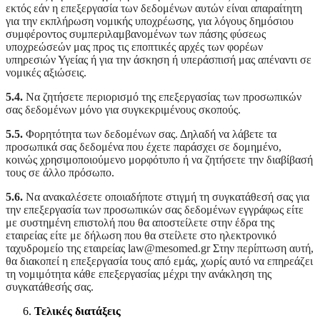
εκτός εάν η επεξεργασία των δεδομένων αυτών είναι απαραίτητη
για την εκπλήρωση νομικής υποχρέωσης, για λόγους δημόσιου
συμφέροντος συμπεριλαμβανομένων των πάσης φύσεως
υποχρεώσεών μας προς τις εποπτικές αρχές των φορέων
υπηρεσιών Υγείας ή για την άσκηση ή υπεράσπισή μας απέναντι σε
νομικές αξιώσεις.
5.4.
Να ζητήσετε περιορισμό της επεξεργασίας των προσωπικών
σας δεδομένων μόνο για συγκεκριμένους σκοπούς.
5.5.
Φορητότητα των δεδομένων σας. Δηλαδή να λάβετε τα
προσωπικά σας δεδομένα που έχετε παράσχει σε δομημένο,
κοινώς χρησιμοποιούμενο μορφότυπο ή να ζητήσετε την διαβίβασή
τους σε άλλο πρόσωπο.
5.6.
Να ανακαλέσετε οποιαδήποτε στιγμή τη συγκατάθεσή σας για
την επεξεργασία των προσωπικών σας δεδομένων εγγράφως είτε
με συστημένη επιστολή που θα αποστείλετε στην έδρα της
εταιρείας είτε με δήλωση που θα στείλετε στο ηλεκτρονικό
ταχυδρομείο της εταιρείας law@mesomed.gr Στην περίπτωση αυτή,
θα διακοπεί η επεξεργασία τους από εμάς, χωρίς αυτό να επηρεάζει
τη νομιμότητα κάθε επεξεργασίας μέχρι την ανάκληση της
συγκατάθεσής σας.
Τελικές διατάξεις