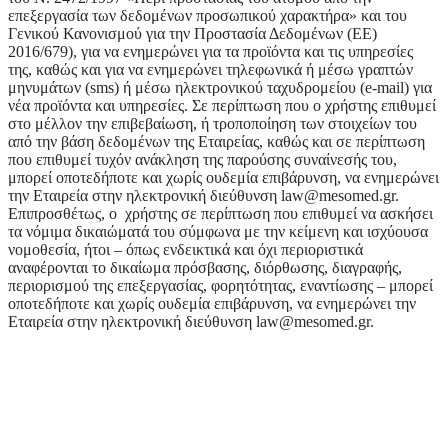
επεξεργασία των δεδομένων προσωπικού χαρακτήρα» και του
Γενικoύ Κανονισμού για την Προστασία Δεδομένων (ΕΕ)
2016/679), για να ενημερώνει για τα προϊόντα και τις υπηρεσίες
της, καθώς και για να ενημερώνει τηλεφωνικά ή μέσω γραπτών
μηνυμάτων (sms) ή μέσω ηλεκτρονικού ταχυδρομείου (e-mail) για
νέα προϊόντα και υπηρεσίες. Σε περίπτωση που ο χρήστης επιθυμεί
στο μέλλον την επιβεβαίωση, ή τροποποίηση των στοιχείων του
από την βάση δεδομένων της Εταιρείας, καθώς και σε περίπτωση
που επιθυμεί τυχόν ανάκληση της παρούσης συναίνεσής του,
μπορεί οποτεδήποτε και χωρίς ουδεμία επιβάρυνση, να ενημερώνει
την Εταιρεία στην ηλεκτρονική διεύθυνση law@mesomed.gr.
Επιπροσθέτως, ο χρήστης σε περίπτωση που επιθυμεί να ασκήσει
τα νόμιμα δικαιώματά του σύμφωνα με την κείμενη και ισχύουσα
νομοθεσία, ήτοι – όπως ενδεικτικά και όχι περιοριστικά
αναφέρονται το δικαίωμα πρόσβασης, διόρθωσης, διαγραφής,
περιορισμού της επεξεργασίας, φορητότητας, εναντίωσης – μπορεί
οποτεδήποτε και χωρίς ουδεμία επιβάρυνση, να ενημερώνει την
Εταιρεία στην ηλεκτρονική διεύθυνση law@mesomed.gr.