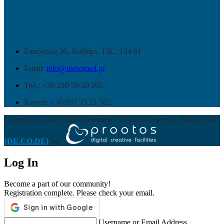
Επαύλεως 36, Χαϊδάρι, Τ.Κ.: 124 61
Email:
info@mesomed.gr
Τηλ.: +30 210 59 10 165
Κινητό: +30 697 35 21 562
Copyright © 2025 B2B Mesomed / All rights reserved / Made with
{DE.CO.DE}
by
Log In
Become a part of our community!
Registration complete. Please check your email.
Username or Email Address