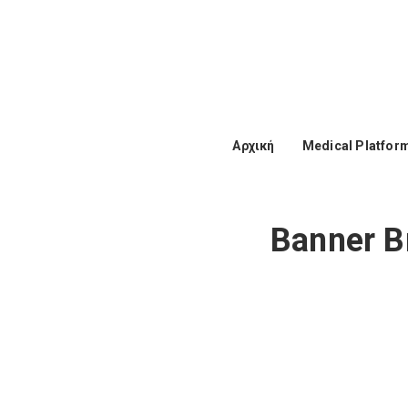
Επαύλεως 36, Χαϊδάρι, Τ.Κ.: 124 61
+3
Αρχική
Medical Platfor
Banner B