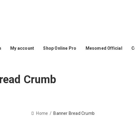
0 210 59 10 165
+30 697 35 21 562
info@mesomed.gr
m
My account
Shop Online Pro
Mesomed Official
C
read Crumb
Home
Banner Bread Crumb