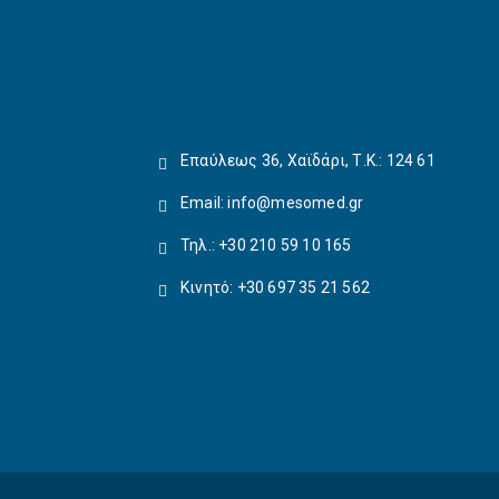
Επαύλεως 36, Χαϊδάρι, Τ.Κ.: 124 61
Email:
info@mesomed.gr
Τηλ.: +30 210 59 10 165
Κινητό: +30 697 35 21 562