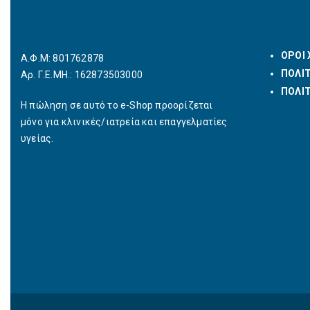
ΟΡΟΙ
Α.Φ.Μ: 801762878
ΠΟΛΙΤ
Αρ. Γ.Ε.ΜΗ.: 162873503000
ΠΟΛΙΤ
Η πώληση σε αυτό το e-Shop προορίζεται
μόνο για κλινικές/ιατρεία και επαγγελματίες
υγείας.