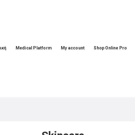
0 210 59 10 165
+30 697 35 21 562
info@mesomed.gr
ική
Medical Platform
My account
Shop Online Pro