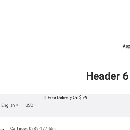
Επαύλεως 36, Χαϊδάρι, Τ.Κ.: 124 61
+3
Αρχ
Header 6
Free Delivery On $ 99
English
USD
Call now:
0989-177-556