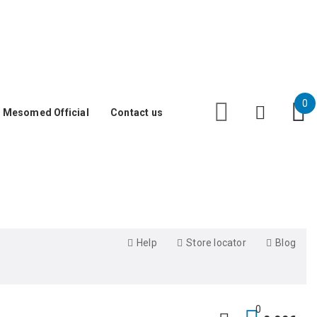
Facebook
Instagram
YouTube
0
Mesomed Official
Contact us
Help
Store locator
Blog
0