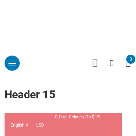
Επαύλεως 36, Χαϊδάρι, Τ.Κ.: 124 61
+30 210 59 10
165
+30 697 35 21 562
info@mesomed.gr
Facebook
Instagram
YouTube
0
Header 15
Free Delivery On $ 99
English
USD